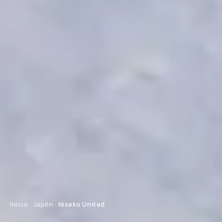
Inicio
·
Japón
·
Niseko United