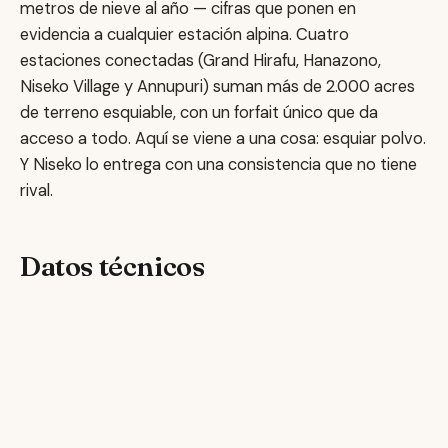
metros de nieve al año — cifras que ponen en
evidencia a cualquier estación alpina. Cuatro
estaciones conectadas (Grand Hirafu, Hanazono,
Niseko Village y Annupuri) suman más de 2.000 acres
de terreno esquiable, con un forfait único que da
acceso a todo. Aquí se viene a una cosa: esquiar polvo.
Y Niseko lo entrega con una consistencia que no tiene
rival.
Datos técnicos
Dato
Valor
Altitud
260m - 1.308m (Monte Annupuri)
Desnivel
1.048m