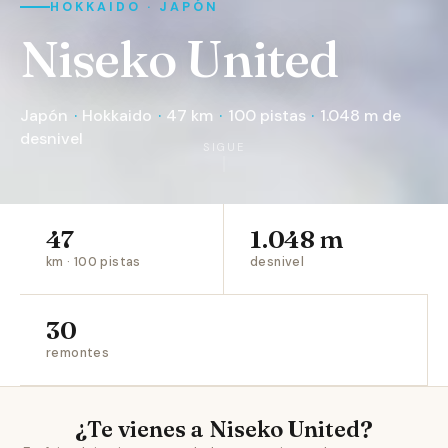
HOKKAIDO · JAPÓN
Niseko United
Japón
·
Hokkaido
·
47 km
·
100 pistas
·
1.048 m de
desnivel
SIGUE
47
1.048 m
km · 100 pistas
desnivel
30
remontes
¿Te vienes a Niseko United?